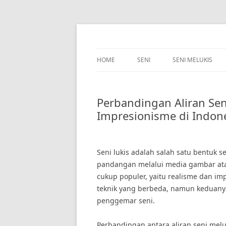
Skip
to
content
HOME
SENI
SENI MELUKIS
Perbandingan Aliran Sen
Impresionisme di Indon
Seni lukis adalah salah satu bentuk
pandangan melalui media gambar atau 
cukup populer, yaitu realisme dan imp
teknik yang berbeda, namun keduanya 
penggemar seni.
Perbandingan antara aliran seni melu