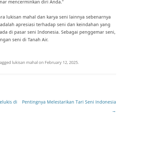
benar mencerminkan diri Anda.”
a lukisan mahal dan karya seni lainnya sebenarnya
g adalah apresiasi terhadap seni dan keindahan yang
g ada di pasar seni Indonesia. Sebagai penggemar seni,
gan seni di Tanah Air.
tagged
lukisan mahal
on
February 12, 2025
.
lukis di
Pentingnya Melestarikan Tari Seni Indonesia
→