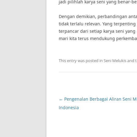
jadi pilihlah karya seni yang benar-
Dengan demikian, perbandingan antar
tidak terlalu relevan. Yang terpentin
terpancar dari setiap karya seni yan
mari kita terus mendukung perkemban
This entry was posted in
Seni Melukis
and 
Post
←
Pengenalan Berbagai Aliran Seni Me
navigation
Indonesia