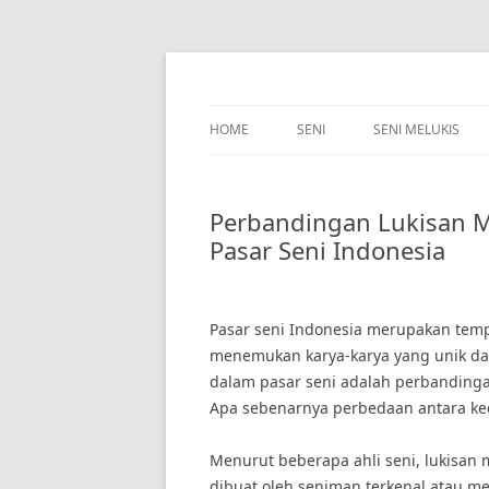
Skip
to
content
HOME
SENI
SENI MELUKIS
Perbandingan Lukisan M
Pasar Seni Indonesia
Pasar seni Indonesia merupakan tem
menemukan karya-karya yang unik dan
dalam pasar seni adalah perbandinga
Apa sebenarnya perbedaan antara kedu
Menurut beberapa ahli seni, lukisan m
dibuat oleh seniman terkenal atau mem