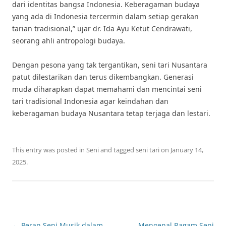
dari identitas bangsa Indonesia. Keberagaman budaya
yang ada di Indonesia tercermin dalam setiap gerakan
tarian tradisional,” ujar dr. Ida Ayu Ketut Cendrawati,
seorang ahli antropologi budaya.
Dengan pesona yang tak tergantikan, seni tari Nusantara
patut dilestarikan dan terus dikembangkan. Generasi
muda diharapkan dapat memahami dan mencintai seni
tari tradisional Indonesia agar keindahan dan
keberagaman budaya Nusantara tetap terjaga dan lestari.
This entry was posted in
Seni
and tagged
seni tari
on
January 14,
2025
.
Post
←
Peran Seni Musik dalam
Mengenal Ragam Seni