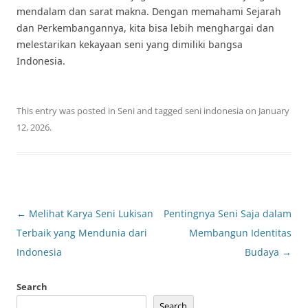
mendalam dan sarat makna. Dengan memahami Sejarah
dan Perkembangannya, kita bisa lebih menghargai dan
melestarikan kekayaan seni yang dimiliki bangsa
Indonesia.
This entry was posted in
Seni
and tagged
seni indonesia
on
January
12, 2026
.
Post
←
Melihat Karya Seni Lukisan
Pentingnya Seni Saja dalam
navigation
Terbaik yang Mendunia dari
Membangun Identitas
Indonesia
Budaya
→
Search
Search