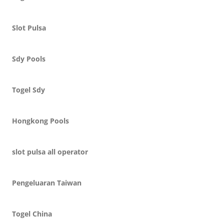
Slot Pulsa
Sdy Pools
Togel Sdy
Hongkong Pools
slot pulsa all operator
Pengeluaran Taiwan
Togel China