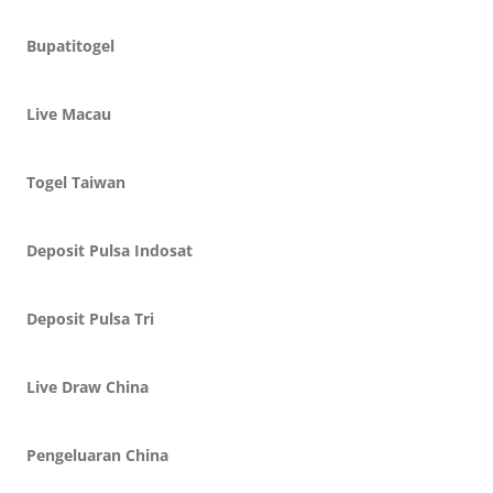
Bupatitogel
Live Macau
Togel Taiwan
Deposit Pulsa Indosat
Deposit Pulsa Tri
Live Draw China
Pengeluaran China