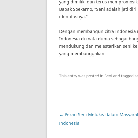
yang dimiliki dan terus mempromosik
Bapak Soekarno, “Seni adalah jati dir
identitasnya.”
Dengan membangun citra Indonesia me
Indonesia di mata dunia sebagai bang
mendukung dan melestarikan seni ker
yang membanggakan.
This entry was posted in
Seni
and tagged
s
Post
←
Peran Seni Melukis dalam Masyara
navigation
Indonesia