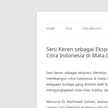
Skip
to
content
HOME
SENI
SENI MELUKIS
Seni Keren sebagai Eks
Citra Indonesia di Mata
Seni keren sebagai ekspresi identit
membangun citra Indonesia di mata d
kekayaan budaya yang dimiliki oleh ba
mengungkapkan nilai-nilai, tradisi, 
Menurut Dr. Rachmadi Usman, seorang 
cermin dari identitas budaya suatu b