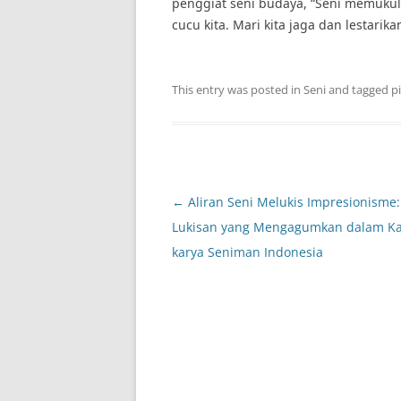
penggiat seni budaya, “Seni memukul p
cucu kita. Mari kita jaga dan lestari
This entry was posted in
Seni
and tagged
pi
Post
←
Aliran Seni Melukis Impresionisme
navigation
Lukisan yang Mengagumkan dalam Ka
karya Seniman Indonesia