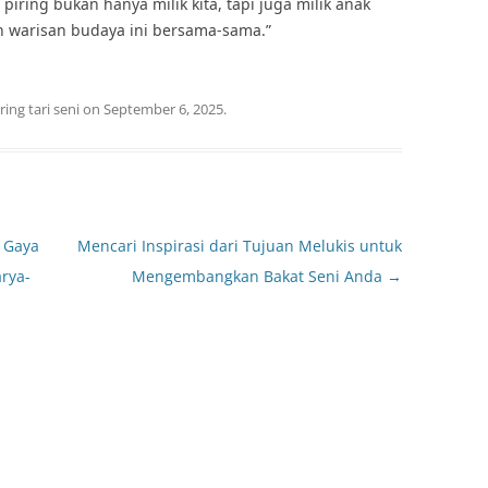
iring bukan hanya milik kita, tapi juga milik anak
kan warisan budaya ini bersama-sama.”
ring tari seni
on
September 6, 2025
.
: Gaya
Mencari Inspirasi dari Tujuan Melukis untuk
rya-
Mengembangkan Bakat Seni Anda
→