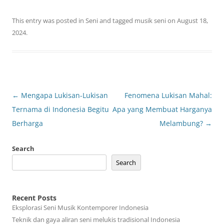
This entry was posted in
Seni
and tagged
musik seni
on
August 18,
2024
.
Post
←
Mengapa Lukisan-Lukisan
Fenomena Lukisan Mahal:
navigation
Ternama di Indonesia Begitu
Apa yang Membuat Harganya
Berharga
Melambung?
→
Search
Search
Recent Posts
Eksplorasi Seni Musik Kontemporer Indonesia
Teknik dan gaya aliran seni melukis tradisional Indonesia