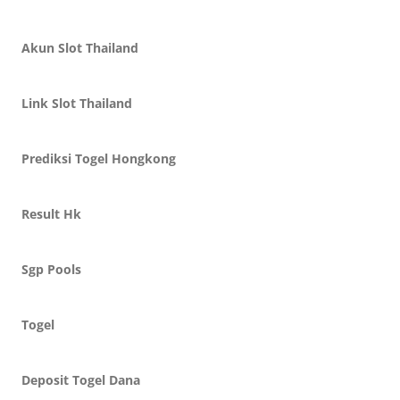
Akun Slot Thailand
Link Slot Thailand
Prediksi Togel Hongkong
Result Hk
Sgp Pools
Togel
Deposit Togel Dana