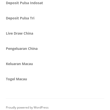
Deposit Pulsa Indosat
Deposit Pulsa Tri
Live Draw China
Pengeluaran China
Keluaran Macau
Togel Macau
Proudly powered by WordPress