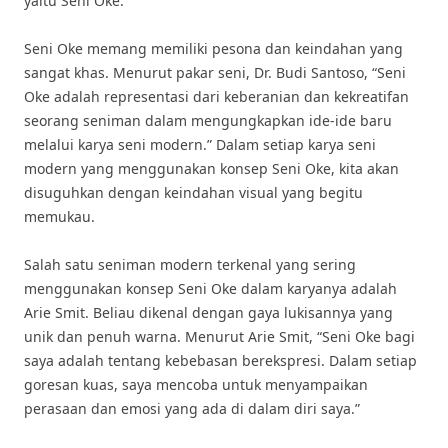
yaitu Seni Oke.
Seni Oke memang memiliki pesona dan keindahan yang
sangat khas. Menurut pakar seni, Dr. Budi Santoso, “Seni
Oke adalah representasi dari keberanian dan kekreatifan
seorang seniman dalam mengungkapkan ide-ide baru
melalui karya seni modern.” Dalam setiap karya seni
modern yang menggunakan konsep Seni Oke, kita akan
disuguhkan dengan keindahan visual yang begitu
memukau.
Salah satu seniman modern terkenal yang sering
menggunakan konsep Seni Oke dalam karyanya adalah
Arie Smit. Beliau dikenal dengan gaya lukisannya yang
unik dan penuh warna. Menurut Arie Smit, “Seni Oke bagi
saya adalah tentang kebebasan berekspresi. Dalam setiap
goresan kuas, saya mencoba untuk menyampaikan
perasaan dan emosi yang ada di dalam diri saya.”