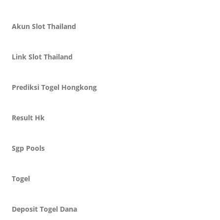
Akun Slot Thailand
Link Slot Thailand
Prediksi Togel Hongkong
Result Hk
Sgp Pools
Togel
Deposit Togel Dana