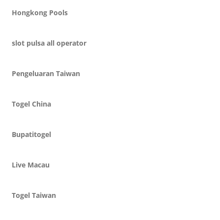
Hongkong Pools
slot pulsa all operator
Pengeluaran Taiwan
Togel China
Bupatitogel
Live Macau
Togel Taiwan