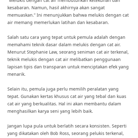
“Melukis dengan cat air membutuhkan ketekunan dan
kesabaran. Namun, hasil akhirnya akan sangat
memuaskan.” Ini menunjukkan bahwa melukis dengan cat
air memang memerlukan latihan dan kesabaran.
Salah satu cara yang tepat untuk pemula adalah dengan
memahami teknik dasar dalam melukis dengan cat air.
Menurut Stephanie Law, seorang seniman cat air terkenal,
teknik melukis dengan cat air melibatkan penggunaan
lapisan tipis dan transparan untuk menciptakan efek yang
menarik.
Selain itu, pemula juga perlu memilih peralatan yang
tepat. Gunakan kertas khusus cat air yang tebal dan kuas
cat air yang berkualitas. Hal ini akan membantu dalam
menghasilkan karya seni yang lebih baik.
Jangan lupa pula untuk berlatih secara konsisten. Seperti
yang dikatakan oleh Bob Ross, seorang pelukis terkenal,