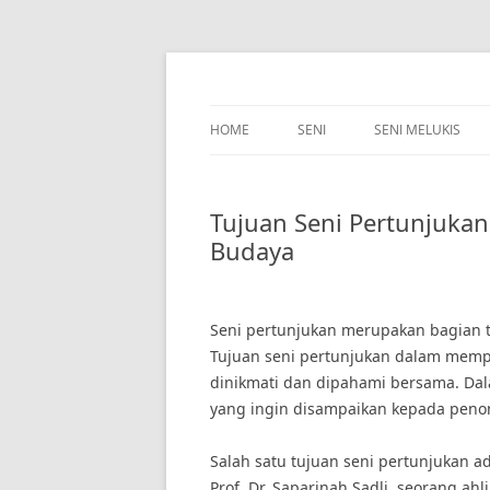
Skip
to
content
HOME
SENI
SENI MELUKIS
Tujuan Seni Pertunjuk
Budaya
Seni pertunjukan merupakan bagian t
Tujuan seni pertunjukan dalam memp
dinikmati dan dipahami bersama. Dal
yang ingin disampaikan kepada penon
Salah satu tujuan seni pertunjukan 
Prof. Dr. Saparinah Sadli, seorang ah