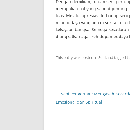
Dengan demikian, tujuan seni pertu
merupakan hal yang sangat penting u
luas. Melalui apresiasi terhadap seni
nilai budaya yang ada di sekitar ki
kekayaan bangsa. Semoga kesadaran a
ditingkatkan agar kehidupan budaya 
This entry was posted in
Seni
and tagged
t
Post
←
Seni Pengertian: Mengasah Kecerd
navigation
Emosional dan Spiritual