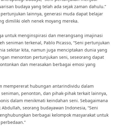
arisan budaya yang telah ada sejak zaman dahulu.”
ni pertunjukan lainnya, generasi muda dapat belajar
g dimiliki oleh nenek moyang mereka.
juga untuk menginspirasi dan merangsang imajinasi
eh seniman terkenal, Pablo Picasso, “Seni pertunjukan
a sekitar kita, namun juga menciptakan dunia yang
engan menonton pertunjukan seni, seseorang dapat
rtontonkan dan merasakan berbagai emosi yang
am mempererat hubungan antarindividu dalam
 seniman, penonton, dan pihak-pihak terkait lainnya,
onis dalam menikmati keindahan seni. Sebagaimana
ik Abdullah, seorang budayawan Indonesia, “Seni
menghubungkan berbagai kelompok masyarakat untuk
 perbedaan.”