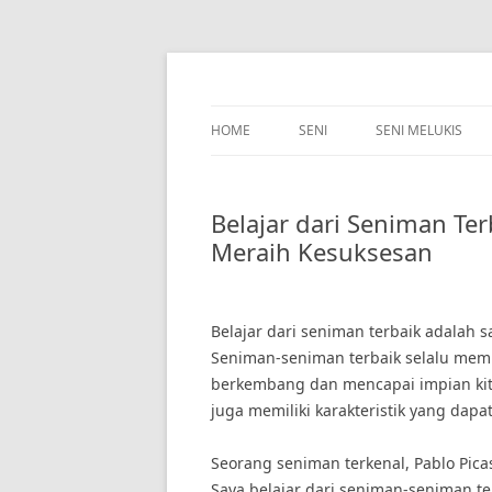
Skip
to
content
HOME
SENI
SENI MELUKIS
Belajar dari Seniman Ter
Meraih Kesuksesan
Belajar dari seniman terbaik adalah 
Seniman-seniman terbaik selalu membe
berkembang dan mencapai impian kita.
juga memiliki karakteristik yang dap
Seorang seniman terkenal, Pablo Pica
Saya belajar dari seniman-seniman t