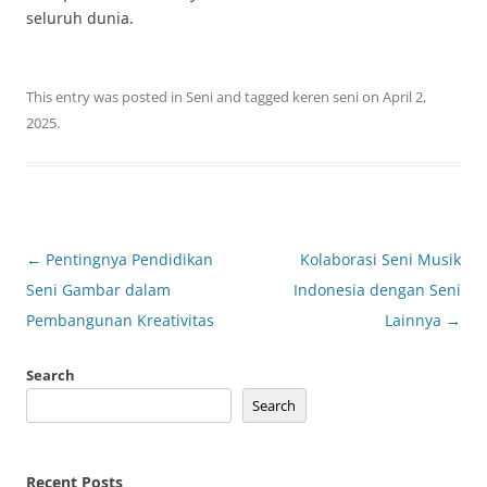
seluruh dunia.
This entry was posted in
Seni
and tagged
keren seni
on
April 2,
2025
.
Post
←
Pentingnya Pendidikan
Kolaborasi Seni Musik
navigation
Seni Gambar dalam
Indonesia dengan Seni
Pembangunan Kreativitas
Lainnya
→
Search
Search
Recent Posts