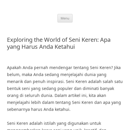
Skip
to
content
Menu
Exploring the World of Seni Keren: Apa
yang Harus Anda Ketahui
Apakah Anda pernah mendengar tentang Seni Keren? Jika
belum, maka Anda sedang menjelajahi dunia yang
menarik dan penuh inspirasi. Seni Keren adalah salah satu
bentuk seni yang sedang populer dan diminati banyak
orang di seluruh dunia. Dalam artikel ini, kita akan
menjelajahi lebih dalam tentang Seni Keren dan apa yang
sebenarnya harus Anda ketahui.
Seni Keren adalah istilah yang digunakan untuk