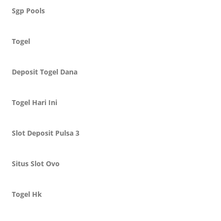
Sgp Pools
Togel
Deposit Togel Dana
Togel Hari Ini
Slot Deposit Pulsa 3
Situs Slot Ovo
Togel Hk