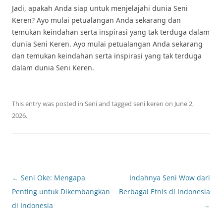
Jadi, apakah Anda siap untuk menjelajahi dunia Seni
Keren? Ayo mulai petualangan Anda sekarang dan
temukan keindahan serta inspirasi yang tak terduga dalam
dunia Seni Keren. Ayo mulai petualangan Anda sekarang
dan temukan keindahan serta inspirasi yang tak terduga
dalam dunia Seni Keren.
This entry was posted in
Seni
and tagged
seni keren
on
June 2,
2026
.
Post
←
Seni Oke: Mengapa
Indahnya Seni Wow dari
navigation
Penting untuk Dikembangkan
Berbagai Etnis di Indonesia
di Indonesia
→