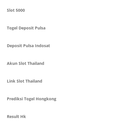
Slot 5000
Togel Deposit Pulsa
Deposit Pulsa Indosat
Akun Slot Thailand
Link Slot Thailand
Prediksi Togel Hongkong
Result Hk