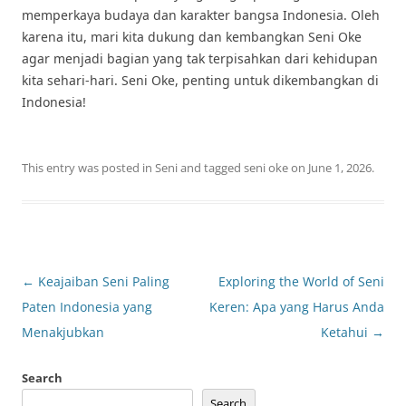
memperkaya budaya dan karakter bangsa Indonesia. Oleh
karena itu, mari kita dukung dan kembangkan Seni Oke
agar menjadi bagian yang tak terpisahkan dari kehidupan
kita sehari-hari. Seni Oke, penting untuk dikembangkan di
Indonesia!
This entry was posted in
Seni
and tagged
seni oke
on
June 1, 2026
.
Post
←
Keajaiban Seni Paling
Exploring the World of Seni
navigation
Paten Indonesia yang
Keren: Apa yang Harus Anda
Menakjubkan
Ketahui
→
Search
Search