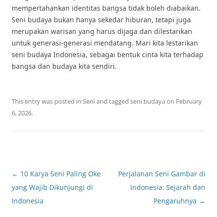
mempertahankan identitas bangsa tidak boleh diabaikan.
Seni budaya bukan hanya sekedar hiburan, tetapi juga
merupakan warisan yang harus dijaga dan dilestarikan
untuk generasi-generasi mendatang. Mari kita lestarikan
seni budaya Indonesia, sebagai bentuk cinta kita terhadap
bangsa dan budaya kita sendiri.
This entry was posted in
Seni
and tagged
seni budaya
on
February
6, 2026
.
Post
←
10 Karya Seni Paling Oke
Perjalanan Seni Gambar di
navigation
yang Wajib Dikunjungi di
Indonesia: Sejarah dan
Indonesia
Pengaruhnya
→