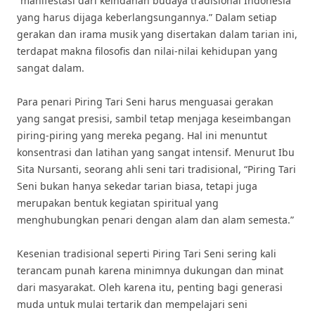
“manifestasi dari keindahan budaya tradisional Indonesia
yang harus dijaga keberlangsungannya.” Dalam setiap
gerakan dan irama musik yang disertakan dalam tarian ini,
terdapat makna filosofis dan nilai-nilai kehidupan yang
sangat dalam.
Para penari Piring Tari Seni harus menguasai gerakan
yang sangat presisi, sambil tetap menjaga keseimbangan
piring-piring yang mereka pegang. Hal ini menuntut
konsentrasi dan latihan yang sangat intensif. Menurut Ibu
Sita Nursanti, seorang ahli seni tari tradisional, “Piring Tari
Seni bukan hanya sekedar tarian biasa, tetapi juga
merupakan bentuk kegiatan spiritual yang
menghubungkan penari dengan alam dan alam semesta.”
Kesenian tradisional seperti Piring Tari Seni sering kali
terancam punah karena minimnya dukungan dan minat
dari masyarakat. Oleh karena itu, penting bagi generasi
muda untuk mulai tertarik dan mempelajari seni