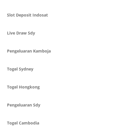
Slot Deposit Indosat
Live Draw Sdy
Pengeluaran Kamboja
Togel Sydney
Togel Hongkong
Pengeluaran Sdy
Togel Cambodia