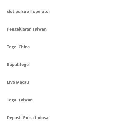
slot pulsa all operator
Pengeluaran Taiwan
Togel China
Bupatitogel
Live Macau
Togel Taiwan
Deposit Pulsa Indosat