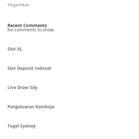
Tergantikan
Recent Comments
No comments to show.
Slot XL
Slot Deposit Indosat
Live Draw Sdy
Pengeluaran Kamboja
Togel Sydney