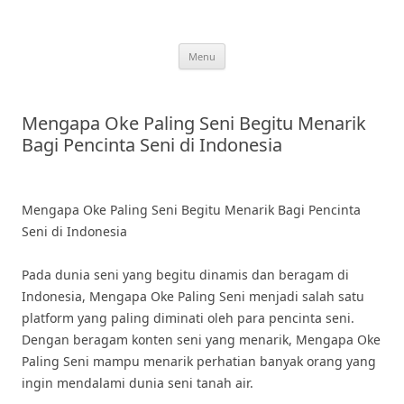
Skip
to
content
Menu
Mengapa Oke Paling Seni Begitu Menarik
Bagi Pencinta Seni di Indonesia
Mengapa Oke Paling Seni Begitu Menarik Bagi Pencinta
Seni di Indonesia
Pada dunia seni yang begitu dinamis dan beragam di
Indonesia, Mengapa Oke Paling Seni menjadi salah satu
platform yang paling diminati oleh para pencinta seni.
Dengan beragam konten seni yang menarik, Mengapa Oke
Paling Seni mampu menarik perhatian banyak orang yang
ingin mendalami dunia seni tanah air.