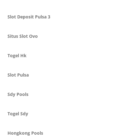
Slot Deposit Pulsa 3
Situs Slot Ovo
Togel Hk
Slot Pulsa
Sdy Pools
Togel Sdy
Hongkong Pools