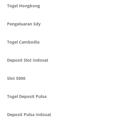
Togel Hongkong
Pengeluaran Sdy
Togel Cambodia
Deposit Slot Indosat
Slot 5000
Togel Deposit Pulsa
Deposit Pulsa Indosat